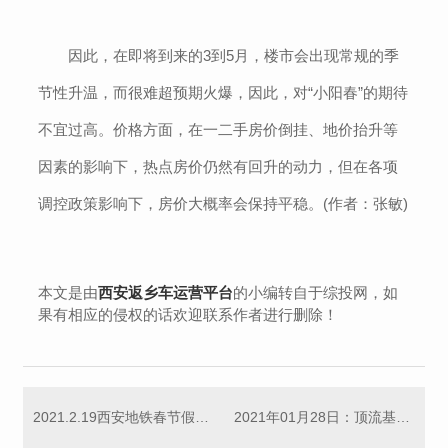
因此，在即将到来的3到5月，楼市会出现常规的季
节性升温，而很难超预期火爆，因此，对“小阳春”的期待
不宜过高。价格方面，在一二手房价倒挂、地价抬升等
因素的影响下，热点房价仍然有回升的动力，但在各项
调控政策影响下，房价大概率会保持平稳。(作者：张敏)
本文是由
西安返乡车运营平台
的小编转自于综投网，如
果有相应的侵权的话欢迎联系作者进行删除！
2021.2.19西安地铁春节假期平安运送乘客940.52万人次！
2021年01月28日：顶流基金经理都买哪些股票？央行净回笼资金什么信号！